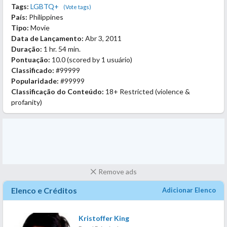
Tags:
LGBTQ+
(Vote tags)
País:
Philippines
Tipo:
Movie
Data de Lançamento:
Abr 3, 2011
Duração:
1 hr. 54 min.
Pontuação:
10.0
(scored by
1 usuário
)
Classificado:
#99999
Popularidade:
#99999
Classificação do Conteúdo:
18+ Restricted (violence &
profanity)
Remove ads
Elenco e Créditos
Adicionar Elenco
Kristoffer King