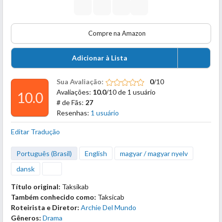
Compre na Amazon
Adicionar à Lista
Sua Avaliação:
0
/10
Avaliações:
10.0
/10 de 1 usuário
10.0
# de Fãs:
27
Resenhas:
1 usuário
Editar Tradução
Português (Brasil)
English
magyar / magyar nyelv
dansk
Título original:
Taksikab
Também conhecido como:
Taksicab
Roteirista e Diretor:
Archie Del Mundo
Gêneros:
Drama