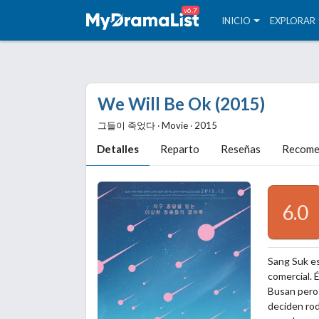
v6.7
INICIO
EXPLORAR
We Will Be Ok (2015)
그들이 죽었다 ‧ Movie ‧ 2015
Detalles
Reparto
Reseñas
Recome
6.0
Sang Suk es
comercial. 
Busan pero 
deciden roda