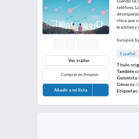
cuando se d
teléfono. La
desesperaci
chica que c
la azotea y 
Synopsis b
Español
Ver tráiler
Título orig
También c
Comprar en Amazon
Guionista 
Géneros:
Añadir a mi lista
Etiquetas: