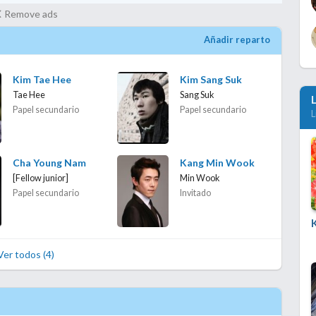
Remove ads
Añadir reparto
Kim Tae Hee
Kim Sang Suk
Tae Hee
Sang Suk
Papel secundario
Papel secundario
L
Cha Young Nam
Kang Min Wook
[Fellow junior]
Min Wook
Papel secundario
Invitado
Ver todos (4)