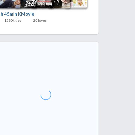
1h 45min KMovie
1590 titles
20 loves