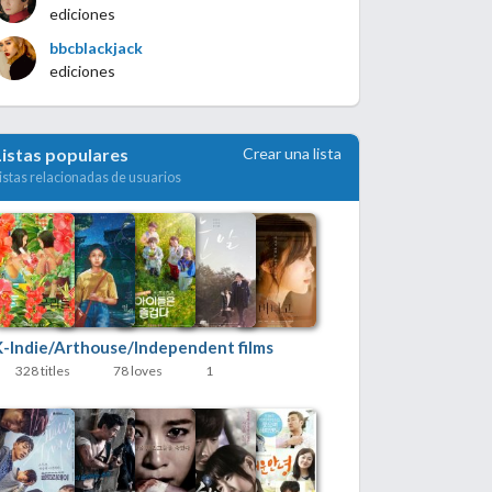
ediciones
bbcblackjack
ediciones
Crear una lista
Listas populares
istas relacionadas de usuarios
K-Indie/Arthouse/Independent films
328 titles
78 loves
1