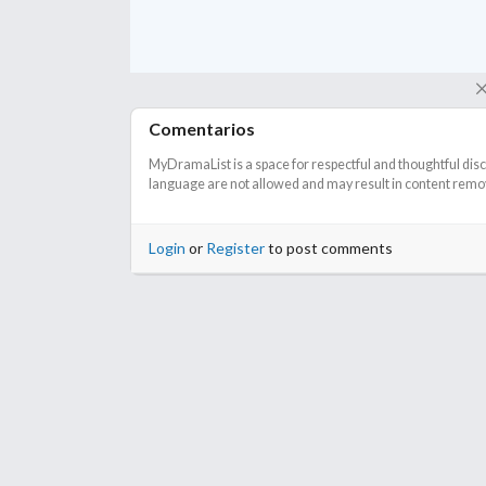
Comentarios
MyDramaList is a space for respectful and thoughtful dis
language are not allowed and may result in content remova
Login
or
Register
to post comments