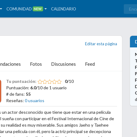
COMUNIDAD
CALENDARIO
NEW
Editar esta página
T
ndaciones
Fotos
Discusiones
Feed
P
F
Tu puntuación:
0
/10
Puntuación:
6.0
/10 de 1 usuario
C
# de fans:
55
d
Reseñas:
0 usuarios
 un actor desconocido que tiene que estar en una película
Él sueña con participar en el Festival Internacional de Cine de
su realidad es muy miserable. Sus amigos Jaeho y Taehee
r una película con él, pero la actriz principal se decepciona