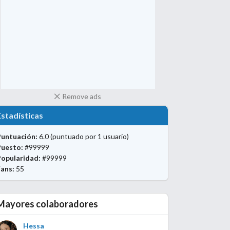
Remove ads
Estadísticas
Puntuación:
6.0
(puntuado por 1 usuario)
Puesto:
#99999
Popularidad:
#99999
ans:
55
Mayores colaboradores
Hessa