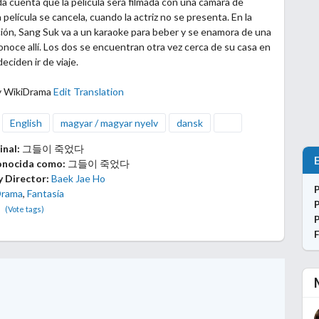
a cuenta que la película será filmada con una cámara de
 película se cancela, cuando la actriz no se
presenta. En la
ón, Sang Suk va a un karaoke para beber y se enamora de una
onoce allí. Los dos se encuentran otra vez cerca de su casa en
deciden ir de viaje.
y WikiDrama
Edit Translation
English
magyar / magyar nyelv
dansk
inal:
그들이 죽었다
onocida como:
그들이 죽었다
y Director:
Baek Jae Ho
Drama
,
Fantasía
(Vote tags)
F