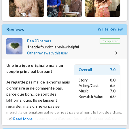
Reviews
Write Review
Fan2Dramas
Completed
1
people found this review helpful
Other reviews by this user
0
Une intrigue originale mais un
Overall
7.0
couple principal barbant
Story
8.0
Je regarde pas mal de lakhorns mais
Acting/Cast
6.5
d'ordinaire je ne commente pas,
Music
7.0
parce que bon... ce sont des
Rewatch Value
6.0
lakhorns, quoi. Ils se laissent
regarder, mais on ne va pas se
mentir, la cinématographie ce n'est pas vraiment le fort des thaïs.
Que ce soit au niveau du jeu d'acteur (ou plutôt du surjeu), de
Read More
l'intrigue souvent mal ficelée, des prises de vue pas géniales, des