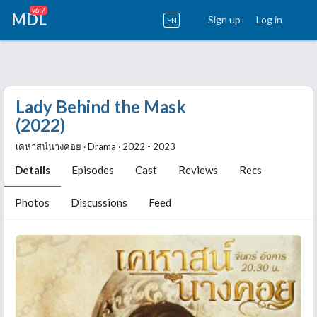
v6.7
MDL
Sign up
Log in
EN
Lady Behind the Mask
(2022)
เคหาสน์นางคอย ‧ Drama ‧ 2022 - 2023
Details
Episodes
Cast
Reviews
Recs
Photos
Discussions
Feed