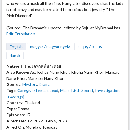
who wears a mask all the time. Kung later discovers that the lady
is not crazy and may be related to precious lost
jewelry, "The
Pink Diamond".
(Source: ThaiDramatic_update; edited by Soju at MyDramaList)
Edit Translation
English
magyar / magyar nyelv
עברית / עִבְרִית
dansk
Native Title:
เคหาสน์นางคอย
Also Known As:
Kehas Nang Khoi , Kheha Nang Khoi , Mansão
Nang Khoi , Mansión Nang Khoi
Genres:
Mystery
,
Drama
Tags:
Caregiver Female Lead
,
Mask
,
Birth Secret
,
Investigation
(Vote tags)
Country:
Thailand
Type:
Drama
Episodes:
17
Aired:
Dec 12, 2022 - Feb 6, 2023
Aired On:
Monday, Tuesday