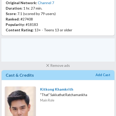
Original Network:
Channel 7
Duration:
1 hr. 27 min.
Score:
7.1
(scored by
79 users
)
Ranked:
#27408
Popularity:
#18183
Content Rating:
13+ - Teens 13 or older
Remove ads
Cast & Credits
Add Cast
Kitkong Khamkrith
"That" Sakkathat Ratchamankha
Main Role