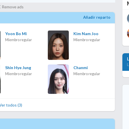
Remove ads
Añadir reparto
Yoon Bo Mi
Kim Nam Joo
Miembro regular
Miembro regular
L
Shin Hye Jung
Chanmi
Miembro regular
Miembro regular
Ver todos (3)