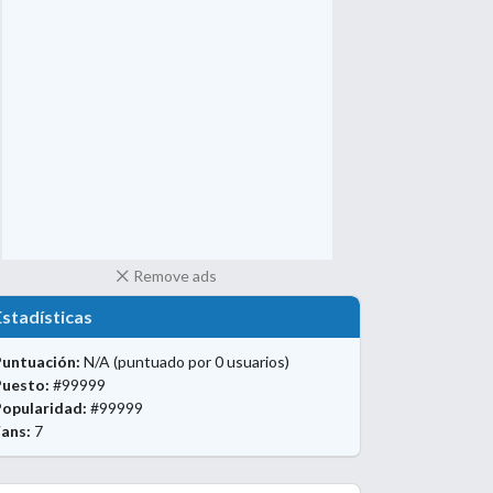
Remove ads
Estadísticas
Puntuación:
N/A
(puntuado por 0 usuarios)
Puesto:
#99999
Popularidad:
#99999
ans:
7