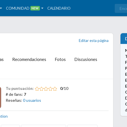
COMUNIDAD
CALENDARIO
NEW
Editar esta página
T
as
Recomendaciones
Fotos
Discusiones
P
E
Tu puntuación:
0
/10
# de fans:
7
Reseñas:
0 usuarios
C
d
ation