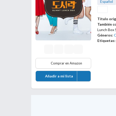
Español
Título orig
También c
Lunch Box 
Géneros:
Etiquetas:
Comprar en Amazon
Añadir a mi lista