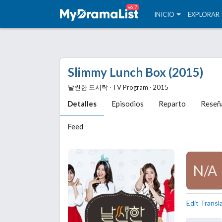
v6.7
INICIO
EXPLORAR
Slimmy Lunch Box (2015)
날씬한 도시락 ‧ TV Program ‧ 2015
Detalles
Episodios
Reparto
Reseñ
Feed
N/A
Edit Transl