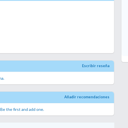
Escribir reseña
na.
Añadir recomendaciones
.
Be the first and add one.