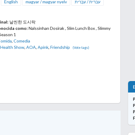
English
magyar / magyar nyelv
עברית / עִבְרִית
inal:
날씬한 도시락
onocida como:
Nalssinhan Dosirak , Slim Lunch Box , Slimmy
Season 1
Comida
,
Comedia
Health Show
,
AOA
,
Apink
,
Friendship
(Vote tags)
F