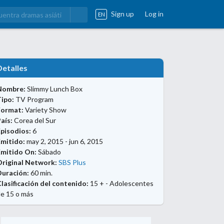
Sign up
Log in
EN
Detalles
Nombre:
Slimmy Lunch Box
ipo:
TV Program
Format:
Variety Show
aís:
Corea del Sur
pisodios:
6
Emitido:
may 2, 2015 - jun 6, 2015
Emitido On:
Sábado
Original Network:
SBS Plus
Duración:
60 min.
lasificación del contenido:
15 + - Adolescentes
e 15 o más