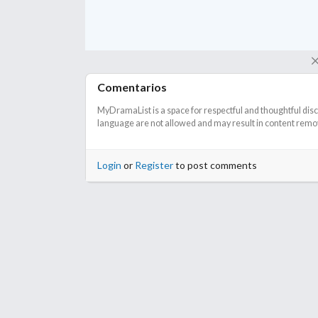
Comentarios
MyDramaList is a space for respectful and thoughtful dis
language are not allowed and may result in content remova
Login
or
Register
to post comments