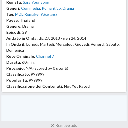
Regista:
Sara Younyong
Generi:
Commedia
,
Romantico
,
Drama
Tag:
MDL Remake
(Vote tags)
Paese:
Thailand
Genere:
Drama
Episodi:
29
Andato in Onda:
dic 27, 2013 - gen 24, 2014
In Onda il:
Lunedì, Martedì, Mercoledì, Giovedì, Venerdì, Sabato,
Domenica
Rete Originale:
Channel 7
Durata:
60 min.
Puteggio:
N/A
(scored by
0 utenti
)
Classificato:
#99999
Popolarità:
#99999
Classificazione dei Contenuti:
Not Yet Rated
Remove ads