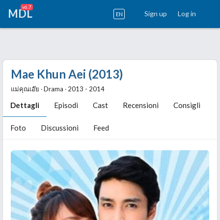
v6.7
MDL
Sign up
Log in
EN
Mae Khun Aei (2013)
แม่คุณเอ๊ย ‧ Drama ‧ 2013 - 2014
Dettagli
Episodi
Cast
Recensioni
Consigli
Foto
Discussioni
Feed