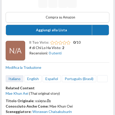
Compra su Amazon
Aggiungi alla Lista
Il Tuo Voto:
0
/10
# di Chi Lo Ha Visto:
2
N/A
Recensioni:
0 utenti
Modifica la Traduzione
Italiano
English
Español
Português (Brasil)
Related Content
Mae Khun Aei
(Thai original story)
Titolo Originale:
แม่คุณเอ๊ย
Conosciuto Anche Come:
Mae Khun Oei
Sceneggiatore:
Worawan Chaisakulsurin